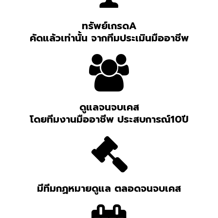
ทรัพย์เกรดA
คัดแล้วเท่านั้น จากทีมประเมินมืออาชีพ
ดูแลจนจบเคส
โดยทีมงานมืออาชีพ ประสบการณ์10ปี
มีทีมกฏหมายดูแล ตลอดจนจบเคส